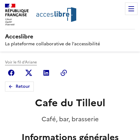
RÉPUBLIQUE
FRANÇAISE
Acceslibre
La plateforme collaborative de l’accessibilité
Voir le fil d'Ariane
Facebook
X (anciennement Twitter)
Linkedin
Copier le lien
Retour
Cafe du Tilleul
Café, bar, brasserie
Informations générales