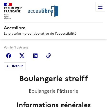
RÉPUBLIQUE
FRANÇAISE
Acceslibre
La plateforme collaborative de l’accessibilité
Voir le fil d'Ariane
Facebook
X (anciennement Twitter)
Linkedin
Copier le lien
Retour
Boulangerie streiff
Boulangerie Pâtisserie
Informations générales