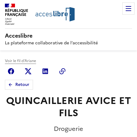
RÉPUBLIQUE
FRANÇAISE
Acceslibre
La plateforme collaborative de l’accessibilité
Voir le fil d'Ariane
Facebook
X (anciennement Twitter)
Linkedin
Copier le lien
Retour
QUINCAILLERIE AVICE ET
FILS
Droguerie