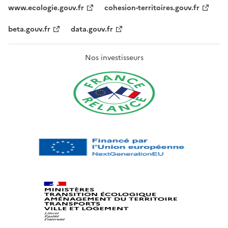
www.ecologie.gouv.fr
cohesion-territoires.gouv.fr
beta.gouv.fr
data.gouv.fr
Nos investisseurs