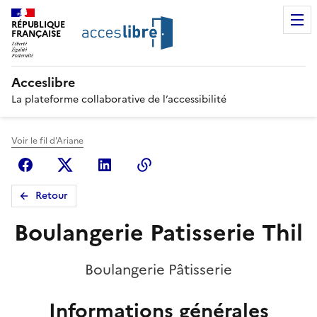
RÉPUBLIQUE
FRANÇAISE
Acceslibre
La plateforme collaborative de l’accessibilité
Voir le fil d'Ariane
Facebook
X (anciennement Twitter)
Linkedin
Copier le lien
Retour
Boulangerie Patisserie Thil
Boulangerie Pâtisserie
Informations générales