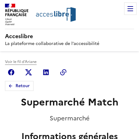
RÉPUBLIQUE
FRANÇAISE
Acceslibre
La plateforme collaborative de l’accessibilité
Voir le fil d'Ariane
Facebook
X (anciennement Twitter)
Linkedin
Copier le lien
Retour
Supermarché Match
Supermarché
Informations générales