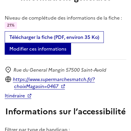
Niveau de complétude des informations de la fiche :
21%
Télécharger la fiche (PDF, environ 35 Ko)
Modifier ces informations
Rue du General Mangin 57500 Saint-Avold
Adresse
Site internet
https://www.supermarchesmatch.fr/?
choixMagasin=0467
Itinéraire
Informations sur l’accessibilité
Filtrer par type de handicap :