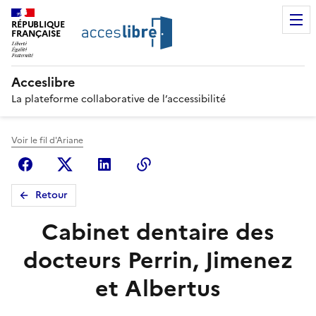
RÉPUBLIQUE
FRANÇAISE
Acceslibre
La plateforme collaborative de l’accessibilité
Voir le fil d'Ariane
Facebook
X (anciennement Twitter)
Linkedin
Copier le lien
Retour
Cabinet dentaire des
docteurs Perrin, Jimenez
et Albertus