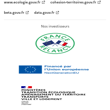
www.ecologie.gouv.fr
cohesion-territoires.gouv.fr
beta.gouv.fr
data.gouv.fr
Nos investisseurs