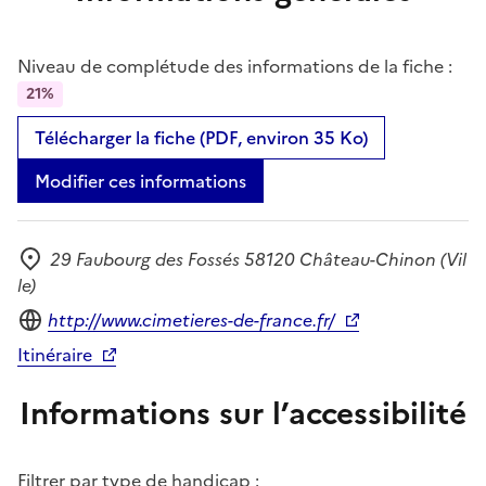
Niveau de complétude des informations de la fiche :
21%
Télécharger la fiche (PDF, environ 35 Ko)
Modifier ces informations
29 Faubourg des Fossés 58120 Château-Chinon (Vil
Adresse
le)
Site internet
http://www.cimetieres-de-france.fr/
Itinéraire
Informations sur l’accessibilité
Filtrer par type de handicap :