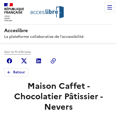
RÉPUBLIQUE
FRANÇAISE
Acceslibre
La plateforme collaborative de l’accessibilité
Voir le fil d'Ariane
Facebook
X (anciennement Twitter)
Linkedin
Copier le lien
Retour
Maison Caffet -
Chocolatier Pâtissier -
Nevers