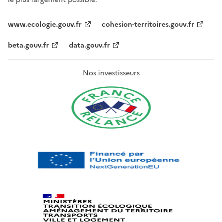
www.ecologie.gouv.fr
cohesion-territoires.gouv.fr
beta.gouv.fr
data.gouv.fr
Nos investisseurs