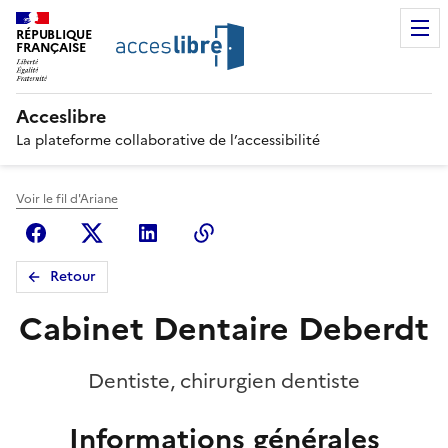
RÉPUBLIQUE
FRANÇAISE
Acceslibre
La plateforme collaborative de l’accessibilité
Voir le fil d'Ariane
Facebook
X (anciennement Twitter)
Linkedin
Copier le lien
Retour
Cabinet Dentaire Deberdt
Dentiste, chirurgien dentiste
Informations générales