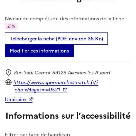
Niveau de complétude des informations de la fiche :
21%
Télécharger la fiche (PDF, environ 35 Ko)
Modifier ces informations
Rue Sadi Carnot 59129 Avesnes-les-Aubert
Adresse
Site internet
https://www.supermarchesmatch.fr/?
choixMagasin=0521
Itinéraire
Informations sur l’accessibilité
Filtrer par type de handicap :