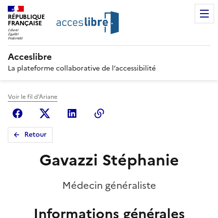
RÉPUBLIQUE
FRANÇAISE
Acceslibre
La plateforme collaborative de l’accessibilité
Voir le fil d'Ariane
Facebook
X (anciennement Twitter)
Linkedin
Copier le lien
Retour
Gavazzi Stéphanie
Médecin généraliste
Informations générales