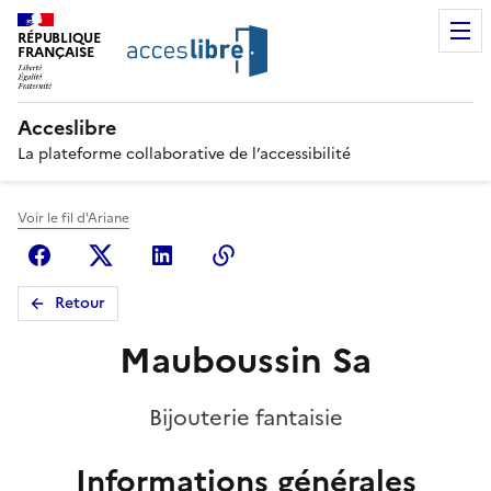
RÉPUBLIQUE
FRANÇAISE
Acceslibre
La plateforme collaborative de l’accessibilité
Voir le fil d'Ariane
Facebook
X (anciennement Twitter)
Linkedin
Copier le lien
Retour
Mauboussin Sa
Bijouterie fantaisie
Informations générales