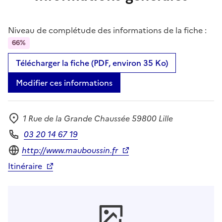
Niveau de complétude des informations de la fiche :
66%
Télécharger la fiche (PDF, environ 35 Ko)
Modifier ces informations
1 Rue de la Grande Chaussée 59800 Lille
Adresse
03 20 14 67 19
Téléphone
Site internet
http://www.mauboussin.fr
Itinéraire