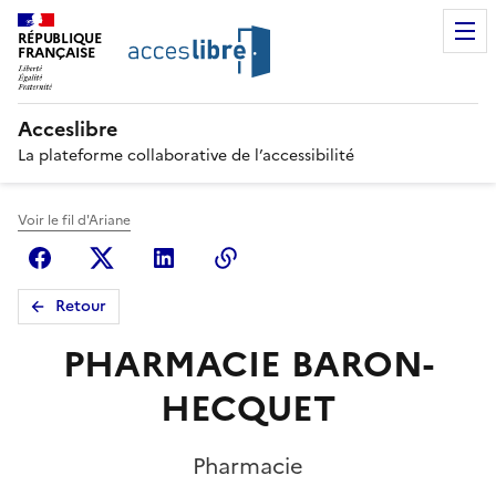
RÉPUBLIQUE
FRANÇAISE
Acceslibre
La plateforme collaborative de l’accessibilité
Voir le fil d'Ariane
Facebook
X (anciennement Twitter)
Linkedin
Copier le lien
Retour
PHARMACIE BARON-
HECQUET
Pharmacie