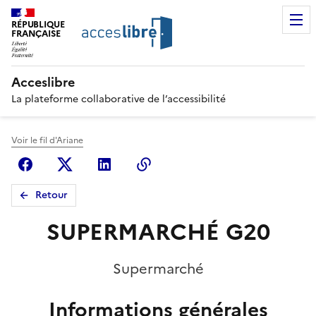
RÉPUBLIQUE
FRANÇAISE
Acceslibre
La plateforme collaborative de l’accessibilité
Voir le fil d'Ariane
Facebook
X (anciennement Twitter)
Linkedin
Copier le lien
Retour
SUPERMARCHÉ G20
Supermarché
Informations générales