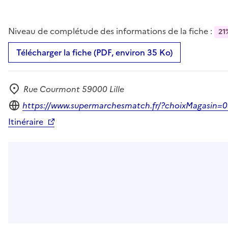
Niveau de complétude des informations de la fiche :
21
Télécharger la fiche (PDF, environ 35 Ko)
Rue Courmont 59000 Lille
Adresse
Site internet
https://www.supermarchesmatch.fr/?choixMagasin=
Itinéraire