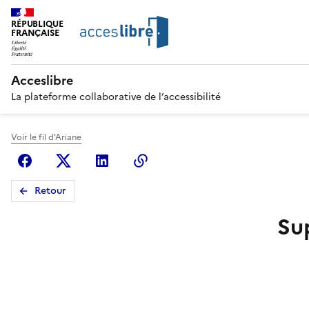
RÉPUBLIQUE
FRANÇAISE
Acceslibre
La plateforme collaborative de l’accessibilité
Voir le fil d'Ariane
Facebook
X (anciennement Twitter)
Linkedin
Copier le lien
Retour
Su