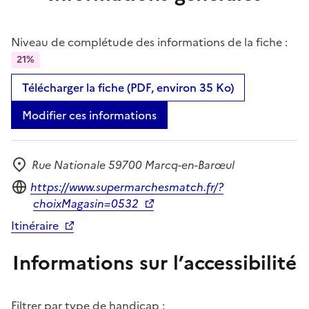
Niveau de complétude des informations de la fiche :
21%
Télécharger la fiche (PDF, environ 35 Ko)
Modifier ces informations
Rue Nationale 59700 Marcq-en-Barœul
Adresse
Site internet
https://www.supermarchesmatch.fr/?
choixMagasin=0532
Itinéraire
Informations sur l’accessibilité
Filtrer par type de handicap :