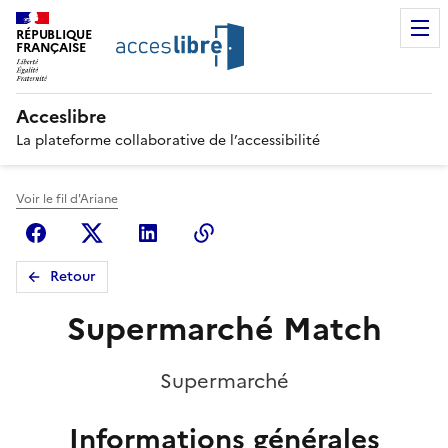
RÉPUBLIQUE
FRANÇAISE
Acceslibre
La plateforme collaborative de l’accessibilité
Voir le fil d'Ariane
Facebook
X (anciennement Twitter)
Linkedin
Copier le lien
Retour
Supermarché Match
Supermarché
Informations générales