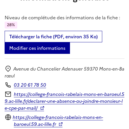
Niveau de complétude des informations de la fiche :
28%
Télécharger la fiche (PDF, environ 35 Ko)
Modifier ces informations
Avenue du Chancelier Adenauer 59370 Mons-en-Ba
Adresse
rœul
03 20 61 78 50
Téléphone
https://college-francois-rabelais-mons-en-baroeul.5
Formulaire de contact
9.ac-lille.fr/declarer-une-absence-ou-joindre-monsieur-l
e-cpe-par-mail/
Site internet
https://college-francois-rabelais-mons-en-
baroeul.59.ac-lille.fr