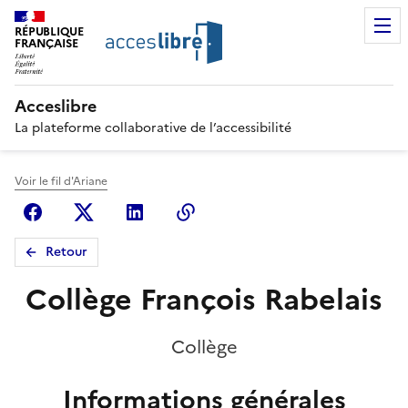
RÉPUBLIQUE
FRANÇAISE
Acceslibre
La plateforme collaborative de l’accessibilité
Voir le fil d'Ariane
Facebook
X (anciennement Twitter)
Linkedin
Copier le lien
Retour
Collège François Rabelais
Collège
Informations générales