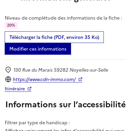
Niveau de complétude des informations de la fiche :
20%
Télécharger la fiche (PDF, environ 35 Ko)
Modifier ces informations
130 Rue du Marais 59282 Noyelles-sur-Selle
Adresse
Site internet
https://www.cdn-immo.com/
Itinéraire
Informations sur l’accessibilité
Filtrer par type de handicap :
Affichez uniquement les infos d'accessibilité qui vous