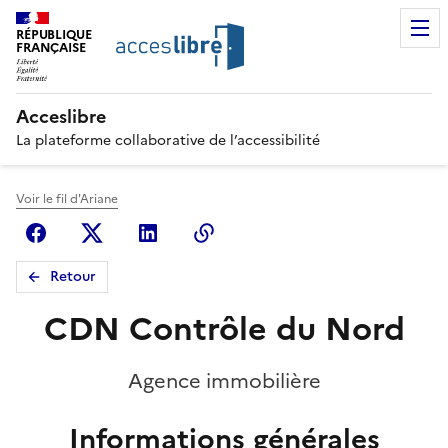
RÉPUBLIQUE
FRANÇAISE
Acceslibre
La plateforme collaborative de l’accessibilité
Voir le fil d'Ariane
Facebook
X (anciennement Twitter)
Linkedin
Copier le lien
Retour
CDN Contrôle du Nord
Agence immobilière
Informations générales