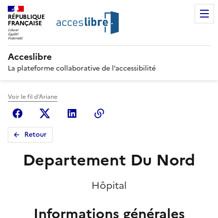
RÉPUBLIQUE
FRANÇAISE
Acceslibre
La plateforme collaborative de l’accessibilité
Voir le fil d'Ariane
Facebook
X (anciennement Twitter)
Linkedin
Copier le lien
Retour
Departement Du Nord
Hôpital
Informations générales