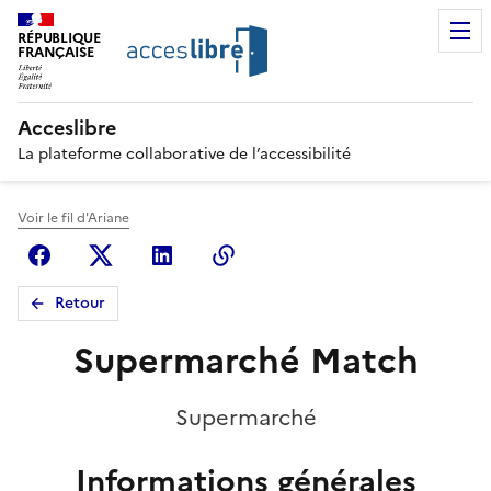
RÉPUBLIQUE
FRANÇAISE
Acceslibre
La plateforme collaborative de l’accessibilité
Voir le fil d'Ariane
Facebook
X (anciennement Twitter)
Linkedin
Copier le lien
Retour
Supermarché Match
Supermarché
Informations générales