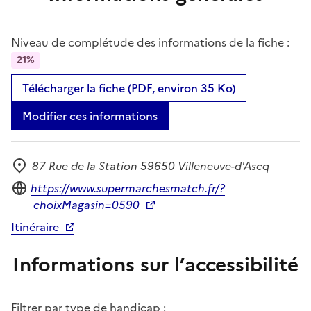
Niveau de complétude des informations de la fiche :
21%
Télécharger la fiche (PDF, environ 35 Ko)
Modifier ces informations
87 Rue de la Station 59650 Villeneuve-d'Ascq
Adresse
Site internet
https://www.supermarchesmatch.fr/?
choixMagasin=0590
Itinéraire
Informations sur l’accessibilité
Filtrer par type de handicap :