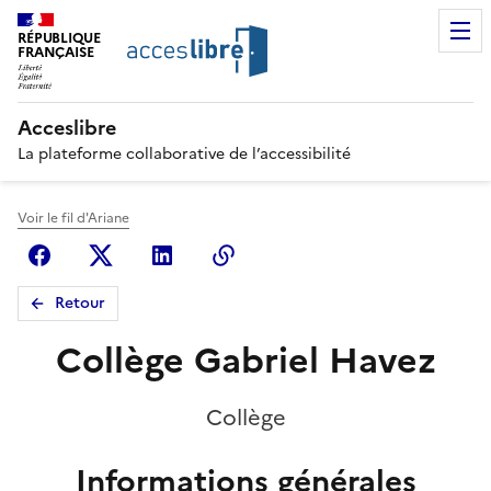
RÉPUBLIQUE
FRANÇAISE
Acceslibre
La plateforme collaborative de l’accessibilité
Voir le fil d'Ariane
Facebook
X (anciennement Twitter)
Linkedin
Copier le lien
Retour
Collège Gabriel Havez
Collège
Informations générales