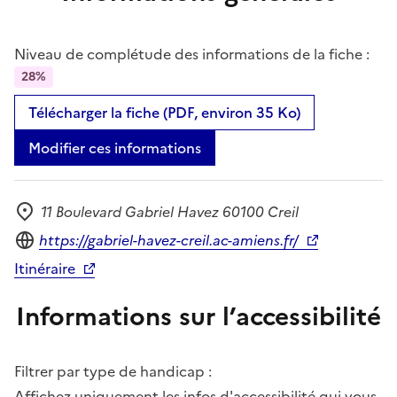
Niveau de complétude des informations de la fiche :
28%
Télécharger la fiche (PDF, environ 35 Ko)
Modifier ces informations
11 Boulevard Gabriel Havez 60100 Creil
Adresse
Site internet
https://gabriel-havez-creil.ac-amiens.fr/
Itinéraire
Informations sur l’accessibilité
Filtrer par type de handicap :
Affichez uniquement les infos d'accessibilité qui vous