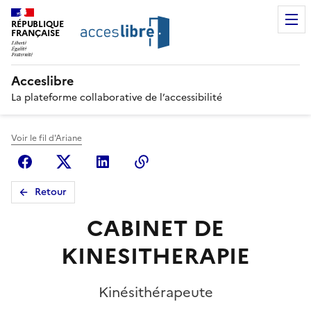
RÉPUBLIQUE
FRANÇAISE
Acceslibre
La plateforme collaborative de l’accessibilité
Voir le fil d'Ariane
Facebook
X (anciennement Twitter)
Linkedin
Copier le lien
Retour
CABINET DE
KINESITHERAPIE
Kinésithérapeute