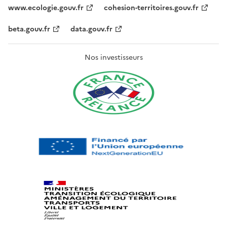
www.ecologie.gouv.fr
cohesion-territoires.gouv.fr
beta.gouv.fr
data.gouv.fr
Nos investisseurs