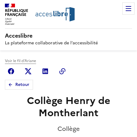
RÉPUBLIQUE
FRANÇAISE
Acceslibre
La plateforme collaborative de l’accessibilité
Voir le fil d'Ariane
Facebook
X (anciennement Twitter)
Linkedin
Copier le lien
Retour
Collège Henry de
Montherlant
Collège