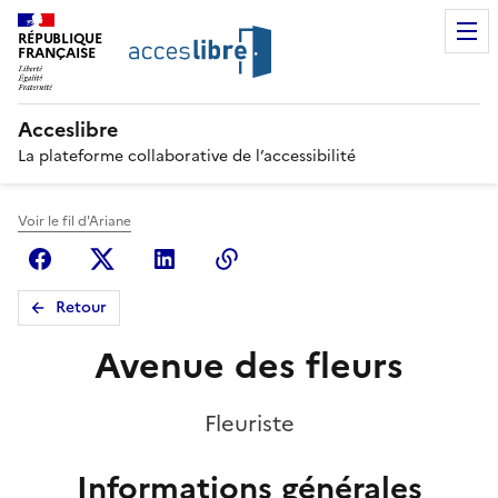
RÉPUBLIQUE
FRANÇAISE
Acceslibre
La plateforme collaborative de l’accessibilité
Voir le fil d'Ariane
Facebook
X (anciennement Twitter)
Linkedin
Copier le lien
Retour
Avenue des fleurs
Fleuriste
Informations générales