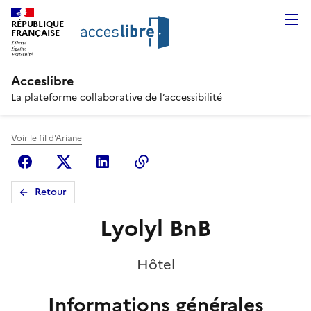
RÉPUBLIQUE
FRANÇAISE
Acceslibre
La plateforme collaborative de l’accessibilité
Voir le fil d'Ariane
Facebook
X (anciennement Twitter)
Linkedin
Copier le lien
Retour
Lyolyl BnB
Hôtel
Informations générales