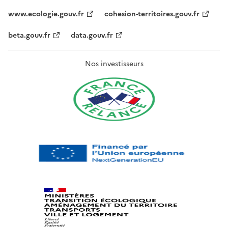
www.ecologie.gouv.fr
cohesion-territoires.gouv.fr
beta.gouv.fr
data.gouv.fr
Nos investisseurs