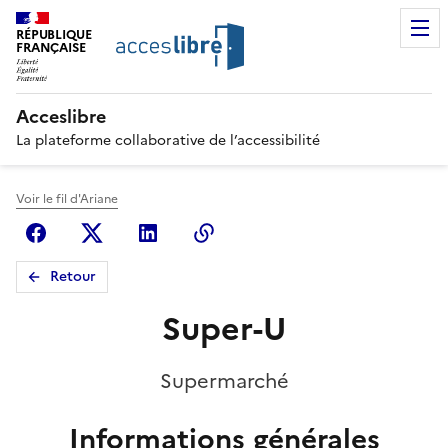
RÉPUBLIQUE
FRANÇAISE
Acceslibre
La plateforme collaborative de l’accessibilité
Voir le fil d'Ariane
Facebook
X (anciennement Twitter)
Linkedin
Copier le lien
Retour
Super-U
Supermarché
Informations générales