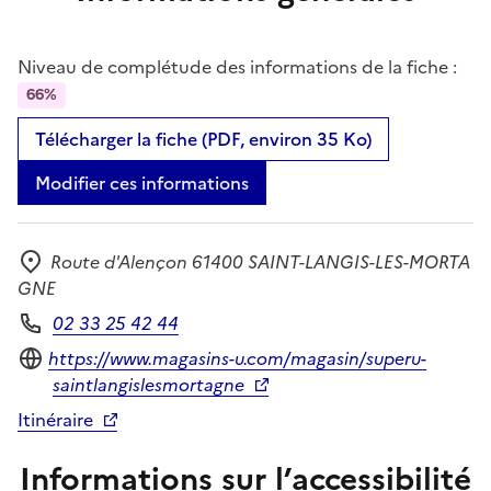
Niveau de complétude des informations de la fiche :
66%
Télécharger la fiche (PDF, environ 35 Ko)
Modifier ces informations
Route d'Alençon 61400 SAINT-LANGIS-LES-MORTA
Adresse
GNE
02 33 25 42 44
Téléphone
Site internet
https://www.magasins-u.com/magasin/superu-
saintlangislesmortagne
Itinéraire
Informations sur l’accessibilité