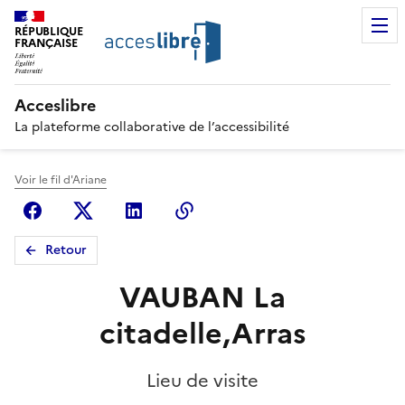
RÉPUBLIQUE
FRANÇAISE
Acceslibre
La plateforme collaborative de l’accessibilité
Voir le fil d'Ariane
Facebook
X (anciennement Twitter)
Linkedin
Copier le lien
Retour
VAUBAN La
citadelle,Arras
Lieu de visite