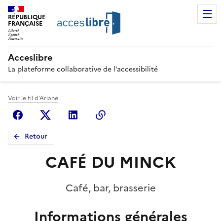
RÉPUBLIQUE
FRANÇAISE
Acceslibre
La plateforme collaborative de l’accessibilité
Voir le fil d'Ariane
Facebook
X (anciennement Twitter)
Linkedin
Copier le lien
Retour
CAFÉ DU MINCK
Café, bar, brasserie
Informations générales