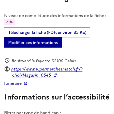
Niveau de complétude des informations de la fiche :
21%
Télécharger la fiche (PDF, environ 35 Ko)
Modifier ces informations
Boulevard la Fayette 62100 Calais
Adresse
Site internet
https://www.supermarchesmatch.fr/?
choixMagasin=0545
Itinéraire
Informations sur l’accessibilité
Filtrer par type de handicap :