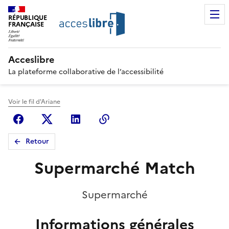
RÉPUBLIQUE
FRANÇAISE
Acceslibre
La plateforme collaborative de l’accessibilité
Voir le fil d'Ariane
Facebook
X (anciennement Twitter)
Linkedin
Copier le lien
Retour
Supermarché Match
Supermarché
Informations générales