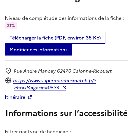
Niveau de complétude des informations de la fiche :
21%
Télécharger la fiche (PDF, environ 35 Ko)
Modifier ces informations
Rue Andre Mancey 62470 Calonne-Ricouart
Adresse
Site internet
https://www.supermarchesmatch.fr/?
choixMagasin=0534
Itinéraire
Informations sur l’accessibilité
Filtrer par type de handicap :