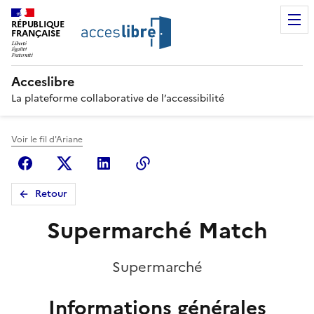
RÉPUBLIQUE
FRANÇAISE
Acceslibre
La plateforme collaborative de l’accessibilité
Voir le fil d'Ariane
Facebook
X (anciennement Twitter)
Linkedin
Copier le lien
Retour
Supermarché Match
Supermarché
Informations générales