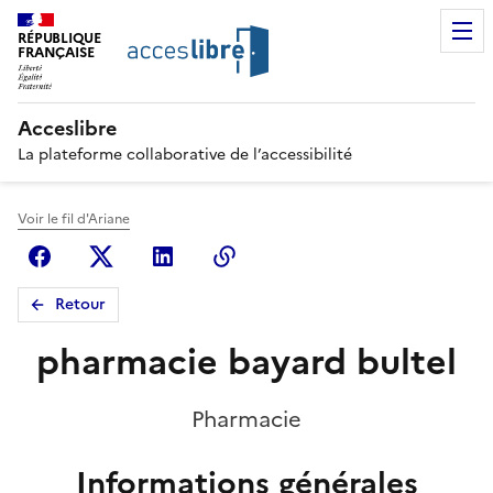
RÉPUBLIQUE
FRANÇAISE
Acceslibre
La plateforme collaborative de l’accessibilité
Voir le fil d'Ariane
Facebook
X (anciennement Twitter)
Linkedin
Copier le lien
Retour
pharmacie bayard bultel
Pharmacie
Informations générales