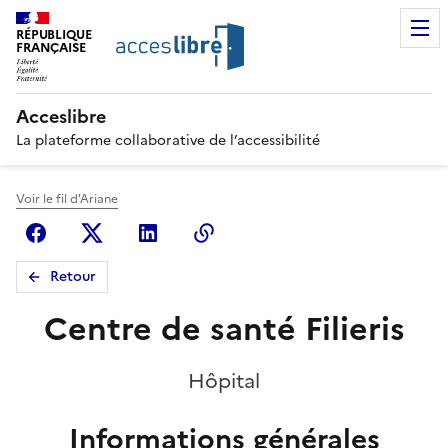
RÉPUBLIQUE
FRANÇAISE
Acceslibre
La plateforme collaborative de l’accessibilité
Voir le fil d'Ariane
Facebook
X (anciennement Twitter)
Linkedin
Copier le lien
Retour
Centre de santé Filieris
Hôpital
Informations générales