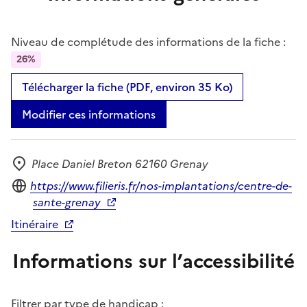
Niveau de complétude des informations de la fiche :
26%
Télécharger la fiche (PDF, environ 35 Ko)
Modifier ces informations
Place Daniel Breton 62160 Grenay
Adresse
Site internet
https://www.filieris.fr/nos-implantations/centre-de-
sante-grenay
Itinéraire
Informations sur l’accessibilité
Filtrer par type de handicap :