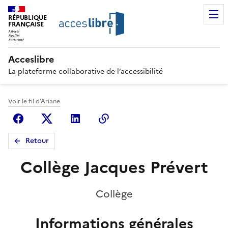
RÉPUBLIQUE
FRANÇAISE
Acceslibre
La plateforme collaborative de l’accessibilité
Voir le fil d'Ariane
Facebook
X (anciennement Twitter)
Linkedin
Copier le lien
Retour
Collège Jacques Prévert
Collège
Informations générales