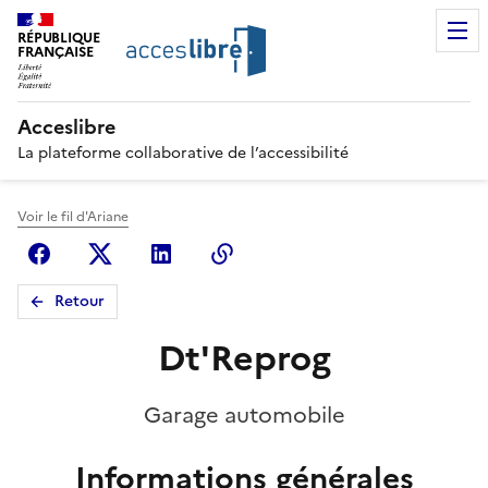
RÉPUBLIQUE
FRANÇAISE
Acceslibre
La plateforme collaborative de l’accessibilité
Voir le fil d'Ariane
Facebook
X (anciennement Twitter)
Linkedin
Copier le lien
Retour
Dt'Reprog
Garage automobile
Informations générales