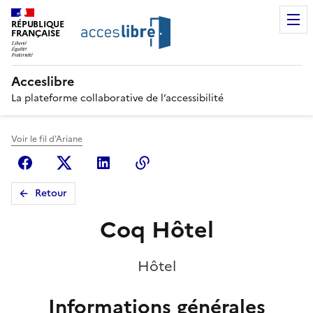
RÉPUBLIQUE
FRANÇAISE
Acceslibre
La plateforme collaborative de l’accessibilité
Voir le fil d'Ariane
Facebook
X (anciennement Twitter)
Linkedin
Copier le lien
Retour
Coq Hôtel
Hôtel
Informations générales