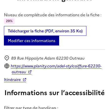
Niveau de complétude des informations de la fiche :
29%
Télécharger la fiche (PDF, environ 35 Ko)
Modifier ces informations
89 Rue Hippolyte Adam 62230 Outreau
Adresse
Site internet
https://www.planity.com/adel-stylcoiffure-62230-
outreau
Itinéraire
Informations sur l’accessibilité
Filtrer par type de handicap :