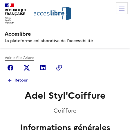
RÉPUBLIQUE
FRANÇAISE
Acceslibre
La plateforme collaborative de l’accessibilité
Voir le fil d'Ariane
Facebook
X (anciennement Twitter)
Linkedin
Copier le lien
Retour
Adel Styl'Coiffure
Coiffure
Informations générales