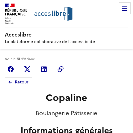
RÉPUBLIQUE
FRANÇAISE
Acceslibre
La plateforme collaborative de l’accessibilité
Voir le fil d'Ariane
Facebook
X (anciennement Twitter)
Linkedin
Copier le lien
Retour
Copaline
Boulangerie Pâtisserie
Informations générales