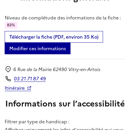
Niveau de complétude des informations de la fiche :
83%
Télécharger la fiche (PDF, environ 35 Ko)
Modifier ces informations
6 Rue de la Mairie 62490 Vitry-en-Artois
Adresse
03 21 71 87 49
Téléphone
Itinéraire
Informations sur l’accessibilité
Filtrer par type de handicap :
Affichez uniquement les infos d'accessibilité qui vous