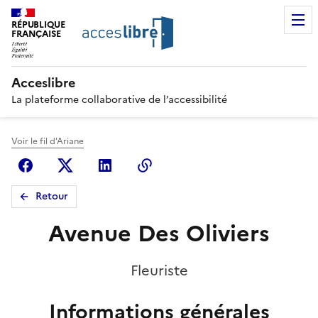
RÉPUBLIQUE
FRANÇAISE
Acceslibre
La plateforme collaborative de l’accessibilité
Voir le fil d'Ariane
Facebook
X (anciennement Twitter)
Linkedin
Copier le lien
Retour
Avenue Des Oliviers
Fleuriste
Informations générales