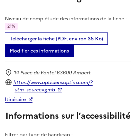
Niveau de complétude des informations de la fiche :
21%
Télécharger la fiche (PDF, environ 35 Ko)
Modifier ces informations
14 Place du Pontel 63600 Ambert
Adresse
Site internet
https://www.opticiensoptim.com/?
utm_source=gmb
Itinéraire
Informations sur l’accessibilité
Filtrer par type de handicap :