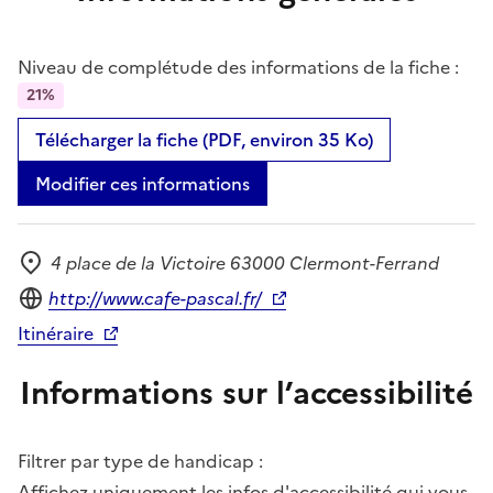
Niveau de complétude des informations de la fiche :
21%
Télécharger la fiche (PDF, environ 35 Ko)
Modifier ces informations
4 place de la Victoire 63000 Clermont-Ferrand
Adresse
Site internet
http://www.cafe-pascal.fr/
Itinéraire
Informations sur l’accessibilité
Filtrer par type de handicap :
Affichez uniquement les infos d'accessibilité qui vous