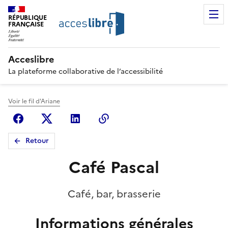
RÉPUBLIQUE
FRANÇAISE
Acceslibre
La plateforme collaborative de l’accessibilité
Voir le fil d'Ariane
Facebook
X (anciennement Twitter)
Linkedin
Copier le lien
Retour
Café Pascal
Café, bar, brasserie
Informations générales