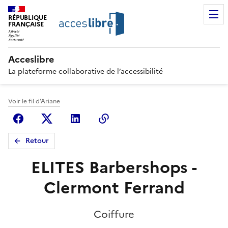
RÉPUBLIQUE
FRANÇAISE
Acceslibre
La plateforme collaborative de l’accessibilité
Voir le fil d'Ariane
Facebook
X (anciennement Twitter)
Linkedin
Copier le lien
Retour
ELITES Barbershops -
Clermont Ferrand
Coiffure