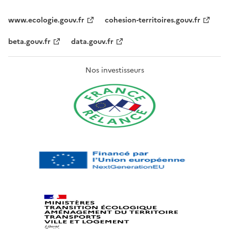
www.ecologie.gouv.fr
cohesion-territoires.gouv.fr
beta.gouv.fr
data.gouv.fr
Nos investisseurs