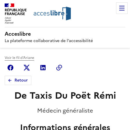
RÉPUBLIQUE
FRANÇAISE
Acceslibre
La plateforme collaborative de l’accessibilité
Voir le fil d'Ariane
Facebook
X (anciennement Twitter)
Linkedin
Copier le lien
Retour
De Taxis Du Poët Rémi
Médecin généraliste
Informations générales