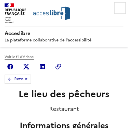
RÉPUBLIQUE
FRANÇAISE
Acceslibre
La plateforme collaborative de l’accessibilité
Voir le fil d'Ariane
Facebook
X (anciennement Twitter)
Linkedin
Copier le lien
Retour
Le lieu des pêcheurs
Restaurant
Informations générales