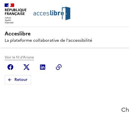
RÉPUBLIQUE
FRANÇAISE
Acceslibre
La plateforme collaborative de l’accessibilité
Voir le fil d'Ariane
Facebook
X (anciennement Twitter)
Linkedin
Copier le lien
Retour
Ch