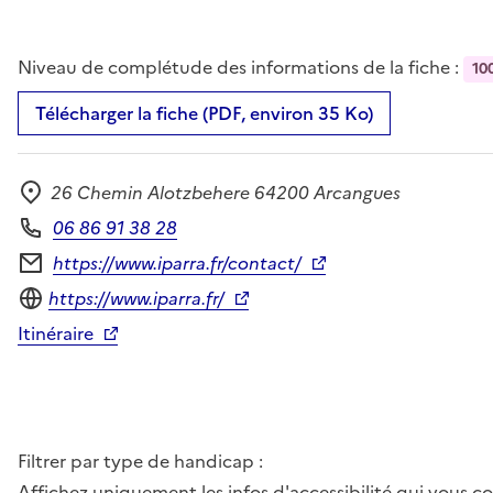
Niveau de complétude des informations de la fiche :
10
Télécharger la fiche (PDF, environ 35 Ko)
26 Chemin Alotzbehere 64200 Arcangues
Adresse
06 86 91 38 28
Téléphone
https://www.iparra.fr/contact/
Formulaire de contact
Site internet
https://www.iparra.fr/
Itinéraire
Filtrer par type de handicap :
Affichez uniquement les infos d'accessibilité qui vous 