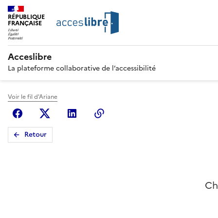
RÉPUBLIQUE
FRANÇAISE
Acceslibre
La plateforme collaborative de l’accessibilité
Voir le fil d'Ariane
Facebook
X (anciennement Twitter)
Linkedin
Copier le lien
Retour
Ch