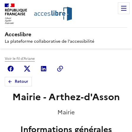
RÉPUBLIQUE
FRANÇAISE
Acceslibre
La plateforme collaborative de l’accessibilité
Voir le fil d'Ariane
Facebook
X (anciennement Twitter)
Linkedin
Copier le lien
Retour
Mairie - Arthez-d'Asson
Mairie
Informations générales