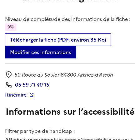
Niveau de complétude des informations de la fiche :
9%
Télécharger la fiche (PDF, environ 35 Ko)
Modifier ces informations
50 Route du Soulor 64800 Arthez-d'Asson
Adresse
05 59 71 40 15
Téléphone
Itinéraire
Informations sur l’accessibilité
Filtrer par type de handicap :
Affichez uniquement les infos d'accessibilité qui vous