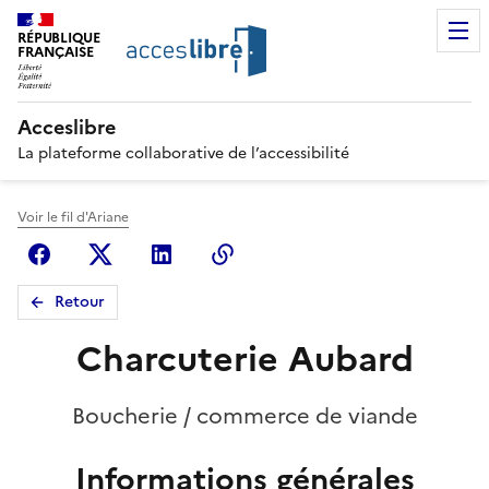
RÉPUBLIQUE
FRANÇAISE
Acceslibre
La plateforme collaborative de l’accessibilité
Voir le fil d'Ariane
Facebook
X (anciennement Twitter)
Linkedin
Copier le lien
Retour
Charcuterie Aubard
Boucherie / commerce de viande
Informations générales