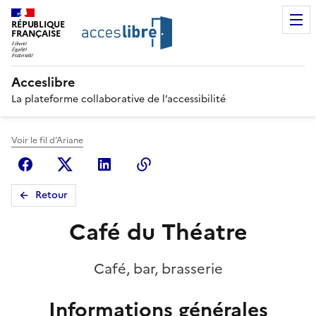
RÉPUBLIQUE
FRANÇAISE
Acceslibre
La plateforme collaborative de l’accessibilité
Voir le fil d'Ariane
Facebook
X (anciennement Twitter)
Linkedin
Copier le lien
Retour
Café du Théatre
Café, bar, brasserie
Informations générales